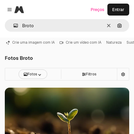
Magnific
Preços
Entrar
Close menu
Limpar
Pesqui
Crie uma imagem com IA
Crie um vídeo com IA
Natureza
Sust
Fotos Broto
Fotos
Filtros