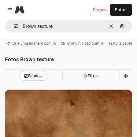
Magnific
Preços
Entrar
Close menu
Limpar
Pesqui
Crie uma imagem com IA
Crie um vídeo com IA
Textura papel
Fotos Brown texture
Fotos
Filtros