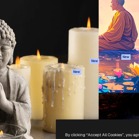
iativa para você direcionar
Spaces
Academy
alho. Mais de 1 milhão de
Assistente de IA
Documentação
e criativos, empresas,
Gerador de
Atendimento
dios.
imagens
Termos e
Gerador de vídeos
condições
Texto para voz
Política de
privacidade
Conteúdo de stock
Originais
MCP para
New
New
Claude/ChatGPT
Política de cooki
Agentes
Central de
New
confiabilidade
API
Afiliados
App móvel
Empresas
Todas as
ferramentas
-
2026
Freepik Company S.L.U.
Todos os direitos reservados
.
By clicking “Accept All Cookies”, you ag