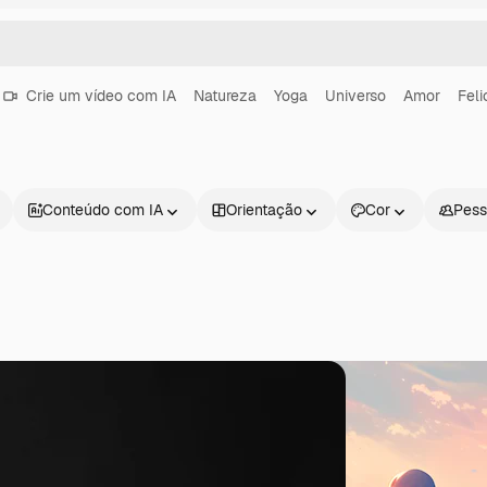
Crie um vídeo com IA
Natureza
Yoga
Universo
Amor
Feli
Conteúdo com IA
Orientação
Cor
Pess
Produtos
Começar