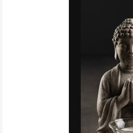
A plataforma cr
seu melhor trab
assinantes entr
agências e estú
Português
Copyright © 2010