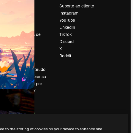
Preços
Suporte ao cliente
Sobre nós
Instagram
Reviews
YouTube
Emprego
LinkedIn
Tendências de
TikTok
pesquisa
Discord
Blog
X
Eventos
Reddit
es
Slidesgo
Vender conteúdo
Sala de imprensa
Procurando por
magnific.ai?
ree to the storing of cookies on your device to enhance site