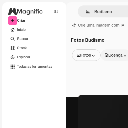
Criar
Crie uma imagem com IA
Início
Buscar
Fotos Budismo
Stock
Fotos
Licença
Explorar
Todas as imagens
Todas as ferramentas
Vetores
Ilustrações
Fotos
PSD
Modelos
Mockups
Vídeos
Clipes de vídeo
Animações
Modelos de vídeos
Ícones
Modelos 3D
Fontes