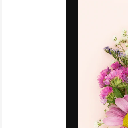
A plataforma cr
seu melhor trab
assinantes entr
agências e estú
Português
Copyright © 2010