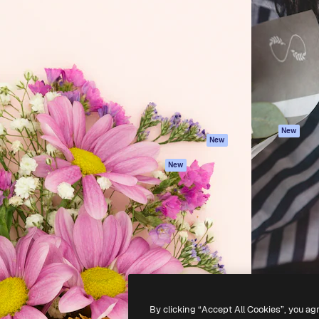
iativa para você direcionar
Spaces
Academy
alho. Mais de 1 milhão de
Assistente de IA
Documentação
e criativos, empresas,
Gerador de
Atendimento
dios.
imagens
Termos e
Gerador de vídeos
condições
Texto para voz
Política de
privacidade
Conteúdo de stock
Originais
MCP para
New
New
Claude/ChatGPT
Política de cooki
Agentes
Central de
New
confiabilidade
API
Afiliados
App móvel
Empresas
Todas as
ferramentas
-
2026
Freepik Company S.L.U.
Todos os direitos reservados
.
By clicking “Accept All Cookies”, you ag