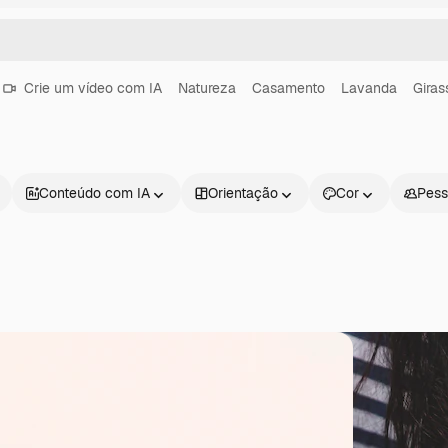
Crie um vídeo com IA
Natureza
Casamento
Lavanda
Giras
Conteúdo com IA
Orientação
Cor
Pess
Produtos
Começar