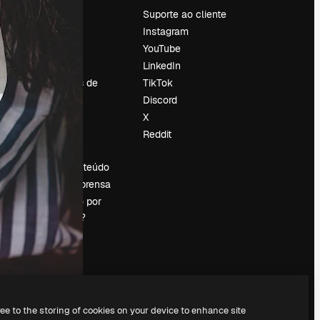
Preços
Suporte ao cliente
Sobre nós
Instagram
Reviews
YouTube
Emprego
LinkedIn
Tendências de
TikTok
pesquisa
Discord
Blog
X
Eventos
Reddit
es
Slidesgo
Vender conteúdo
Sala de imprensa
Procurando por
magnific.ai?
ree to the storing of cookies on your device to enhance site