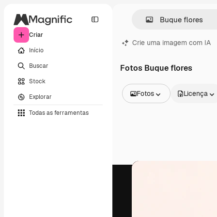
Criar
Crie uma imagem com IA
Início
Buscar
Fotos Buque flores
Stock
Fotos
Licença
Explorar
Todas as imagens
Todas as ferramentas
Vetores
Ilustrações
Fotos
PSD
Modelos
Mockups
Vídeos
Clipes de vídeo
Animações
Modelos de vídeos
Ícones
Modelos 3D
Fontes