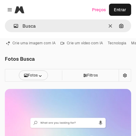
Magnific
Preços
Entrar
Close menu
Limpar
Pesqui
Crie uma imagem com IA
Crie um vídeo com IA
Tecnologia
Ma
Fotos Busca
Fotos
Filtros