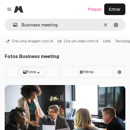
Magnific
Preços
Entrar
Close menu
Limpar
Pesqui
Crie uma imagem com IA
Crie um vídeo com IA
Cafe
Tecnolog
Fotos Business meeting
Fotos
Filtros