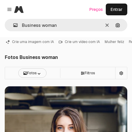
Magnific
Preços
Entrar
Close menu
Limpar
Pesqui
Crie uma imagem com IA
Crie um vídeo com IA
Mulher feliz
R
Fotos Business woman
Fotos
Filtros