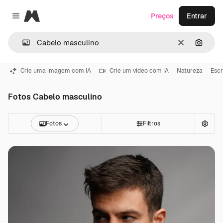
Magnific
Preços
Entrar
Close menu
Limpar
Pesqui
Crie uma imagem com IA
Crie um vídeo com IA
Natureza
Escr
Fotos Cabelo masculino
Fotos
Filtros