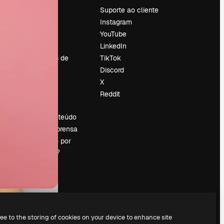
Preços
Suporte ao cliente
Sobre nós
Instagram
Reviews
YouTube
Emprego
LinkedIn
Tendências de
TikTok
pesquisa
Discord
Blog
X
Eventos
Reddit
es
Slidesgo
Vender conteúdo
Sala de imprensa
Procurando por
magnific.ai?
ree to the storing of cookies on your device to enhance site