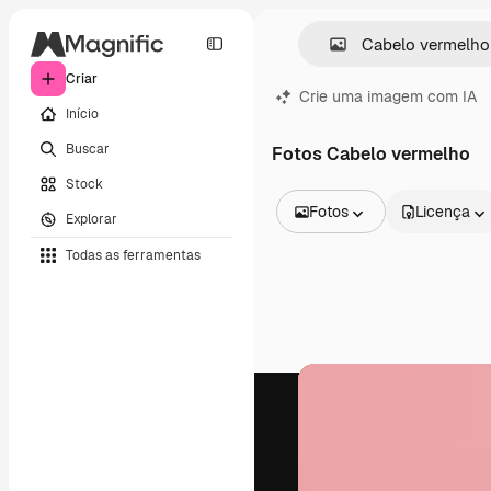
Criar
Crie uma imagem com IA
Início
Buscar
Fotos Cabelo vermelho
Stock
Fotos
Licença
Explorar
Todas as imagens
Todas as ferramentas
Vetores
Ilustrações
Fotos
PSD
Modelos
Mockups
Vídeos
Clipes de vídeo
Animações
Modelos de vídeos
Ícones
Modelos 3D
Fontes