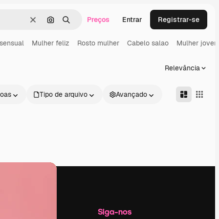
Preços
Entrar
Registrar-se
Limpar
Pesquisar por imagem
Buscar
sensual
Mulher feliz
Rosto mulher
Cabelo salao
Mulher jove
Relevância
oas
Tipo de arquivo
Avançado
Empresa
Siga-nos