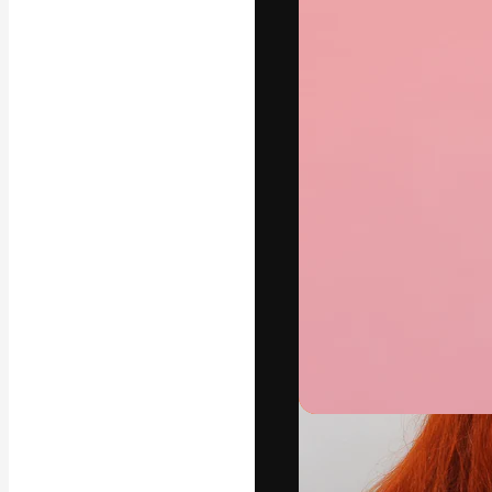
A plataforma cr
seu melhor trab
assinantes entr
agências e estú
Português
Copyright © 2010