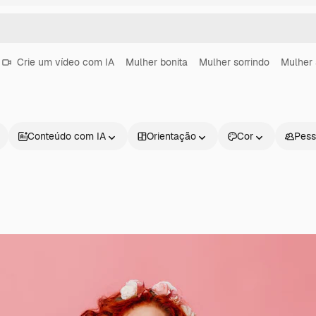
Crie um vídeo com IA
Mulher bonita
Mulher sorrindo
Mulher 
Conteúdo com IA
Orientação
Cor
Pess
Produtos
Começar