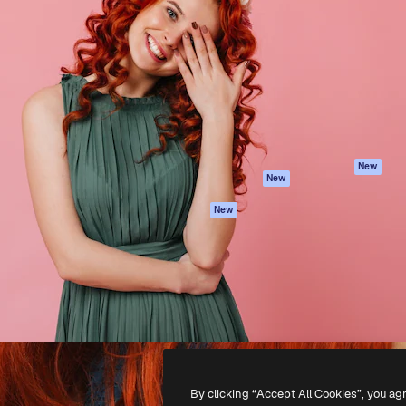
iativa para você direcionar
Spaces
Academy
alho. Mais de 1 milhão de
Assistente de IA
Documentação
e criativos, empresas,
Gerador de
Atendimento
dios.
imagens
Termos e
Gerador de vídeos
condições
Texto para voz
Política de
privacidade
Conteúdo de stock
Originais
MCP para
New
New
Claude/ChatGPT
Política de cooki
Agentes
Central de
New
confiabilidade
API
Afiliados
App móvel
Empresas
Todas as
ferramentas
-
2026
Freepik Company S.L.U.
Todos os direitos reservados
.
By clicking “Accept All Cookies”, you ag