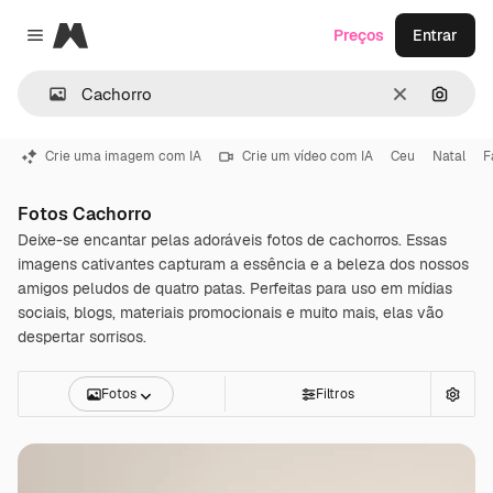
Magnific
Preços
Entrar
Close menu
Limpar
Pesqui
Crie uma imagem com IA
Crie um vídeo com IA
Ceu
Natal
F
Fotos Cachorro
Deixe-se encantar pelas adoráveis fotos de cachorros. Essas
imagens cativantes capturam a essência e a beleza dos nossos
amigos peludos de quatro patas. Perfeitas para uso em mídias
sociais, blogs, materiais promocionais e muito mais, elas vão
despertar sorrisos.
Fotos
Filtros