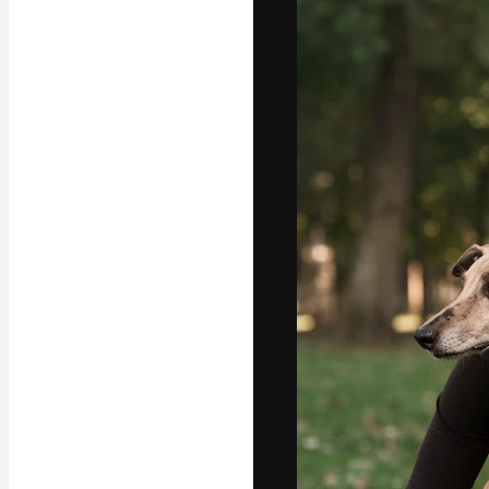
A plataforma cr
seu melhor trab
assinantes entr
agências e estú
Português
Copyright © 2010