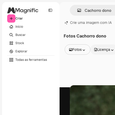
Criar
Crie uma imagem com IA
Início
Buscar
Fotos Cachorro dono
Stock
Fotos
Licença
Explorar
Todas as imagens
Todas as ferramentas
Vetores
Ilustrações
Fotos
PSD
Modelos
Mockups
Vídeos
Clipes de vídeo
Animações
Modelos de vídeos
Ícones
Modelos 3D
Fontes