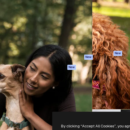
iativa para você direcionar
Spaces
Academy
alho. Mais de 1 milhão de
Assistente de IA
Documentação
e criativos, empresas,
Gerador de
Atendimento
dios.
imagens
Termos e
Gerador de vídeos
condições
Texto para voz
Política de
privacidade
Conteúdo de stock
Originais
MCP para
New
New
Claude/ChatGPT
Política de cooki
Agentes
Central de
New
confiabilidade
API
Afiliados
App móvel
Empresas
Todas as
ferramentas
-
2026
Freepik Company S.L.U.
Todos os direitos reservados
.
By clicking “Accept All Cookies”, you ag