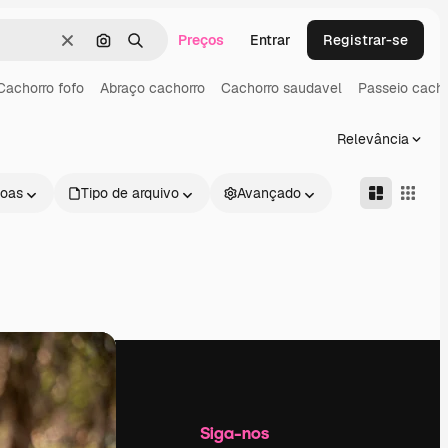
Preços
Entrar
Registrar-se
Limpar
Pesquisar por imagem
Buscar
Cachorro fofo
Abraço cachorro
Cachorro saudavel
Passeio cacho
Relevância
oas
Tipo de arquivo
Avançado
Empresa
Siga-nos