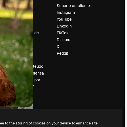
Preços
Suporte ao cliente
Sobre nós
Instagram
Reviews
YouTube
Emprego
LinkedIn
Tendências de
TikTok
pesquisa
Discord
Blog
X
Eventos
Reddit
es
Slidesgo
Vender conteúdo
Sala de imprensa
Procurando por
magnific.ai?
ree to the storing of cookies on your device to enhance site