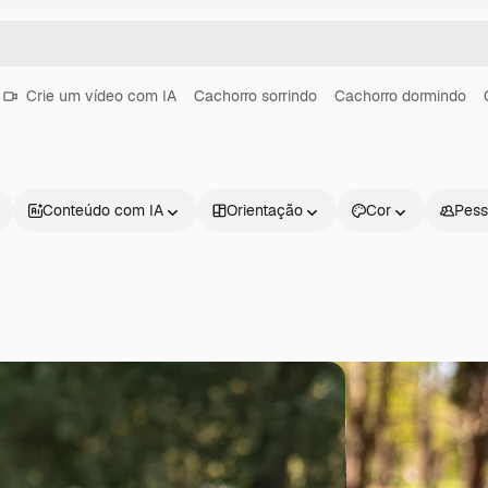
Crie um vídeo com IA
Cachorro sorrindo
Cachorro dormindo
Conteúdo com IA
Orientação
Cor
Pess
Produtos
Começar