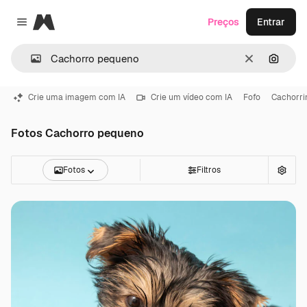
Magnific
Preços
Entrar
Close menu
Limpar
Pesqui
Crie uma imagem com IA
Crie um vídeo com IA
Fofo
Cachorri
Fotos Cachorro pequeno
Fotos
Filtros