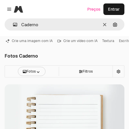
Magnific
Preços
Entrar
Close menu
Limpar
Pesqui
Crie uma imagem com IA
Crie um vídeo com IA
Textura
Escrit
Fotos Caderno
Fotos
Filtros