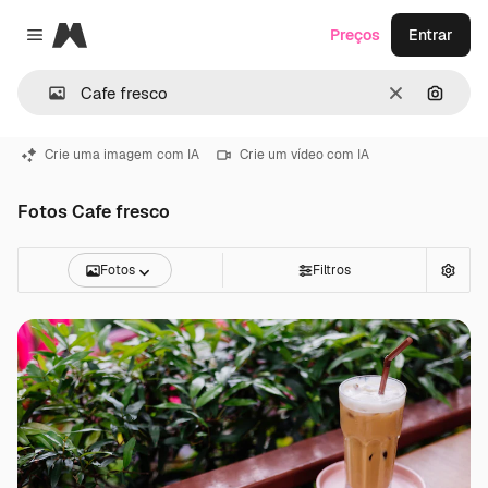
Magnific
Preços
Entrar
Close menu
Limpar
Pesqui
Crie uma imagem com IA
Crie um vídeo com IA
Fotos Cafe fresco
Fotos
Filtros