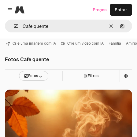
Magnific
Preços
Entrar
Close menu
Limpar
Pesqui
Crie uma imagem com IA
Crie um vídeo com IA
Familia
Amigo
Fotos Cafe quente
Fotos
Filtros