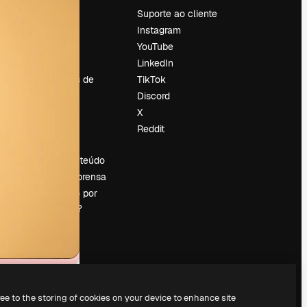
Preços
Suporte ao cliente
Sobre nós
Instagram
Reviews
YouTube
Emprego
LinkedIn
Tendências de
TikTok
pesquisa
Discord
Blog
X
Eventos
Reddit
es
Slidesgo
Vender conteúdo
Sala de imprensa
Procurando por
magnific.ai?
ree to the storing of cookies on your device to enhance site