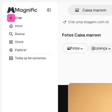
Criar
Crie uma imagem com IA
Início
Buscar
Fotos Caixa marrom
Stock
Fotos
Licença
Explorar
Todas as imagens
Todas as ferramentas
Vetores
Ilustrações
Fotos
PSD
Modelos
Mockups
Vídeos
Clipes de vídeo
Animações
Modelos de vídeos
Ícones
Modelos 3D
Fontes