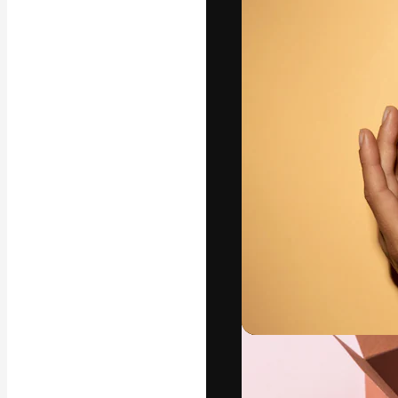
A plataforma cr
seu melhor trab
assinantes entr
agências e estú
Português
Copyright © 2010