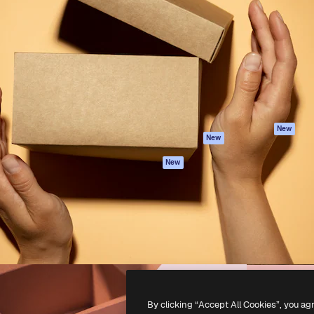
iativa para você direcionar
Spaces
Academy
alho. Mais de 1 milhão de
Assistente de IA
Documentação
e criativos, empresas,
Gerador de
Atendimento
dios.
imagens
Termos e
Gerador de vídeos
condições
Texto para voz
Política de
privacidade
Conteúdo de stock
Originais
MCP para
New
New
Claude/ChatGPT
Política de cooki
Agentes
Central de
New
confiabilidade
API
Afiliados
App móvel
Empresas
Todas as
ferramentas
-
2026
Freepik Company S.L.U.
Todos os direitos reservados
.
By clicking “Accept All Cookies”, you ag