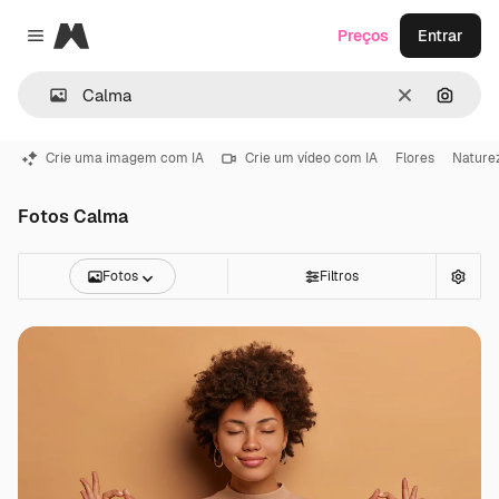
Magnific
Preços
Entrar
Close menu
Limpar
Pesqui
Crie uma imagem com IA
Crie um vídeo com IA
Flores
Nature
Fotos Calma
Fotos
Filtros