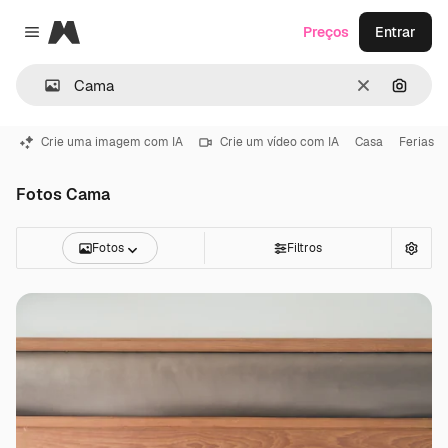
Magnific
Preços
Entrar
Close menu
Limpar
Pesqui
Crie uma imagem com IA
Crie um vídeo com IA
Casa
Ferias
Fotos Cama
Fotos
Filtros