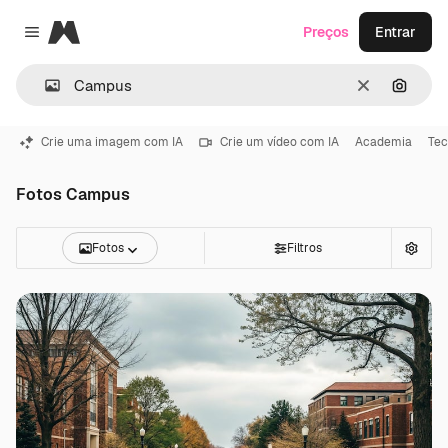
Magnific
Preços
Entrar
Close menu
Limpar
Pesqui
Crie uma imagem com IA
Crie um vídeo com IA
Academia
Tec
Fotos Campus
Fotos
Filtros