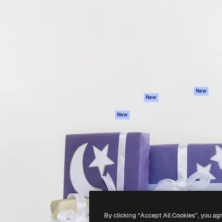
iativa para você direcionar
Spaces
Academy
alho. Mais de 1 milhão de
Assistente de IA
Documentação
e criativos, empresas,
Gerador de
Atendimento
dios.
imagens
Termos e
Gerador de vídeos
condições
Texto para voz
Política de
privacidade
Conteúdo de stock
Originais
MCP para
New
New
Claude/ChatGPT
Política de cooki
Agentes
Central de
New
confiabilidade
API
Afiliados
App móvel
Empresas
Todas as
ferramentas
-
2026
Freepik Company S.L.U.
Todos os direitos reservados
.
By clicking “Accept All Cookies”, you ag