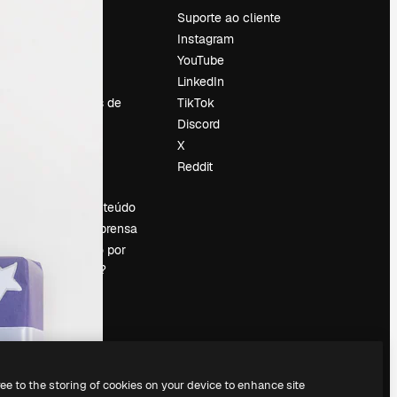
Preços
Suporte ao cliente
Sobre nós
Instagram
Reviews
YouTube
Emprego
LinkedIn
Tendências de
TikTok
pesquisa
Discord
Blog
X
Eventos
Reddit
es
Slidesgo
Vender conteúdo
Sala de imprensa
Procurando por
magnific.ai?
ree to the storing of cookies on your device to enhance site