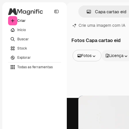
Criar
Crie uma imagem com IA
Início
Buscar
Fotos Capa cartao eid
Stock
Fotos
Licença
Explorar
Todas as imagens
Todas as ferramentas
Vetores
Ilustrações
Fotos
PSD
Modelos
Mockups
Vídeos
Clipes de vídeo
Animações
Modelos de vídeos
Ícones
Modelos 3D
Fontes