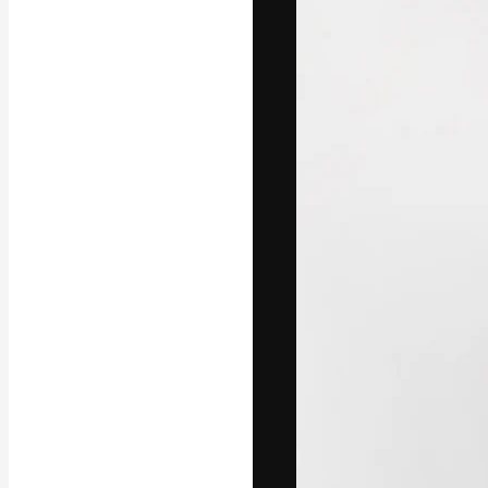
A plataforma cr
seu melhor trab
assinantes entr
agências e estú
Português
Copyright © 2010