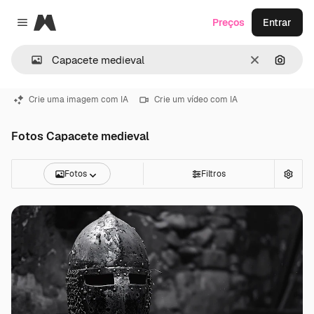
Magnific
Preços
Entrar
Close menu
Limpar
Pesqui
Crie uma imagem com IA
Crie um vídeo com IA
Fotos Capacete medieval
Fotos
Filtros