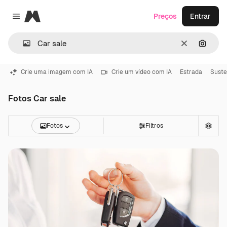
Magnific
Preços
Entrar
Close menu
Limpar
Pesqui
Crie uma imagem com IA
Crie um vídeo com IA
Estrada
Suste
Fotos Car sale
Fotos
Filtros