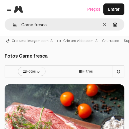
Magnific
Preços
Entrar
Close menu
Limpar
Pesqui
Crie uma imagem com IA
Crie um vídeo com IA
Churrasco
Su
Fotos Carne fresca
Fotos
Filtros