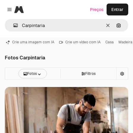
Magnific
Preços
Entrar
Close menu
Limpar
Pesqui
Crie uma imagem com IA
Crie um vídeo com IA
Casa
Madeira
Fotos Carpintaria
Fotos
Filtros