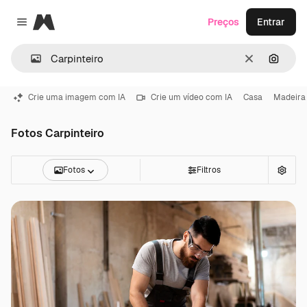
Magnific
Preços
Entrar
Close menu
Limpar
Pesqui
Crie uma imagem com IA
Crie um vídeo com IA
Casa
Madeira
Fotos Carpinteiro
Fotos
Filtros