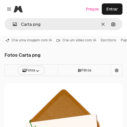
Magnific
Preços
Entrar
Close menu
Limpar
Pesqui
Crie uma imagem com IA
Crie um vídeo com IA
Escritorio
Pap
Fotos Carta png
Fotos
Filtros