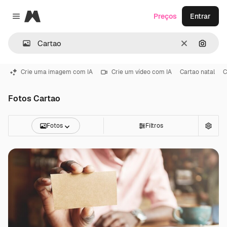
Magnific
Preços
Entrar
Close menu
Limpar
Pesqui
Crie uma imagem com IA
Crie um vídeo com IA
Cartao natal
C
Fotos Cartao
Fotos
Filtros