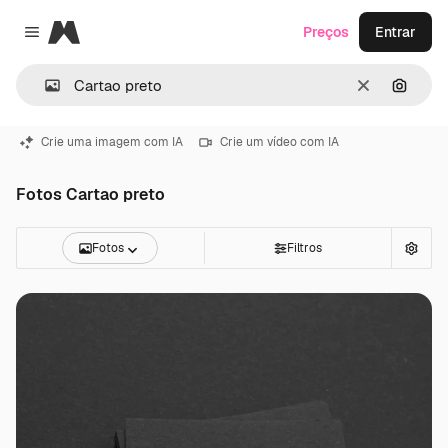
Magnific
Preços
Entrar
Close menu
Limpar
Pesqui
Crie uma imagem com IA
Crie um vídeo com IA
Fotos Cartao preto
Fotos
Filtros