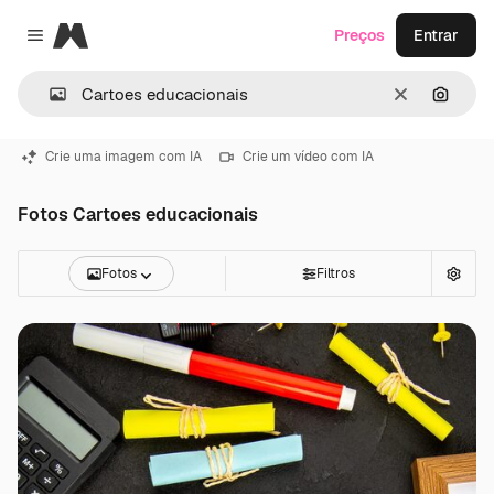
Magnific
Preços
Entrar
Close menu
Limpar
Pesqui
Crie uma imagem com IA
Crie um vídeo com IA
Fotos Cartoes educacionais
Fotos
Filtros