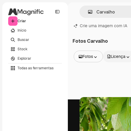
Criar
Crie uma imagem com IA
Início
Buscar
Fotos Carvalho
Stock
Fotos
Licença
Explorar
Todas as imagens
Todas as ferramentas
Vetores
Ilustrações
Fotos
PSD
Modelos
Mockups
Vídeos
Clipes de vídeo
Animações
Modelos de vídeos
Ícones
Modelos 3D
Fontes