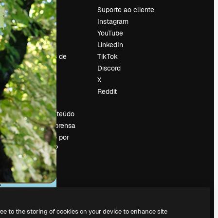
Preços
Suporte ao cliente
Sobre nós
Instagram
Reviews
YouTube
Emprego
LinkedIn
Tendências de
TikTok
pesquisa
Discord
Blog
X
Eventos
Reddit
es
Slidesgo
Vender conteúdo
Sala de imprensa
Procurando por
magnific.ai?
ree to the storing of cookies on your device to enhance site