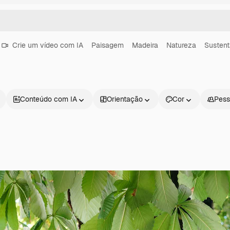
Crie um vídeo com IA
Paisagem
Madeira
Natureza
Sustent
Conteúdo com IA
Orientação
Cor
Pess
Produtos
Começar