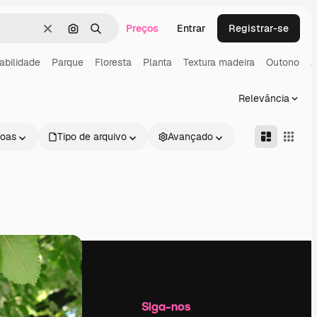
Preços
Entrar
Registrar-se
Limpar
Pesquisar por imagem
Buscar
abilidade
Parque
Floresta
Planta
Textura madeira
Outono
A
Relevância
oas
Tipo de arquivo
Avançado
Empresa
Siga-nos