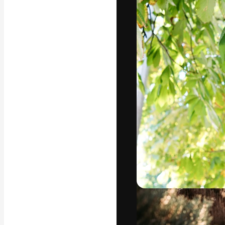
A plataforma cr
seu melhor trab
assinantes entr
agências e estú
Português
Copyright © 2010