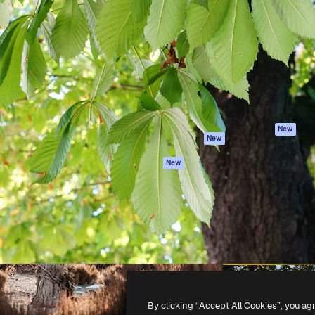
iativa para você direcionar
Spaces
Academy
alho. Mais de 1 milhão de
Assistente de IA
Documentação
e criativos, empresas,
Gerador de
Atendimento
dios.
imagens
Termos e
Gerador de vídeos
condições
Texto para voz
Política de
privacidade
Conteúdo de stock
Originais
MCP para
New
New
Claude/ChatGPT
Política de cooki
Agentes
Central de
New
confiabilidade
API
Afiliados
App móvel
Empresas
Todas as
ferramentas
-
2026
Freepik Company S.L.U.
Todos os direitos reservados
.
By clicking “Accept All Cookies”, you ag