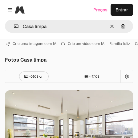
Magnific
Preços
Entrar
Close menu
Limpar
Pesqui
Crie uma imagem com IA
Crie um vídeo com IA
Familia feliz
C
Fotos Casa limpa
Fotos
Filtros