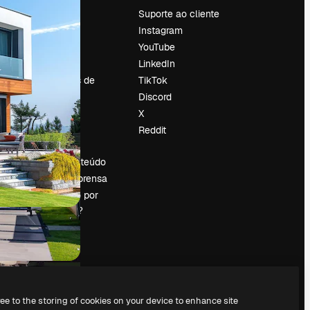
Preços
Suporte ao cliente
Sobre nós
Instagram
Reviews
YouTube
Emprego
LinkedIn
Tendências de
TikTok
pesquisa
Discord
Blog
X
Eventos
Reddit
es
Slidesgo
Vender conteúdo
Sala de imprensa
Procurando por
magnific.ai?
ree to the storing of cookies on your device to enhance site