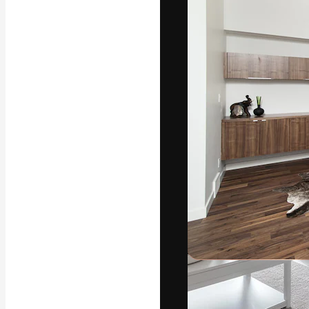
A plataforma cr
seu melhor trab
assinantes entr
agências e estú
Português
Copyright © 2010