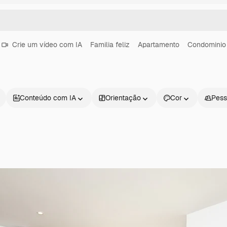
Crie um vídeo com IA
Familia feliz
Apartamento
Condominio
Conteúdo com IA
Orientação
Cor
Pess
Produtos
Começar