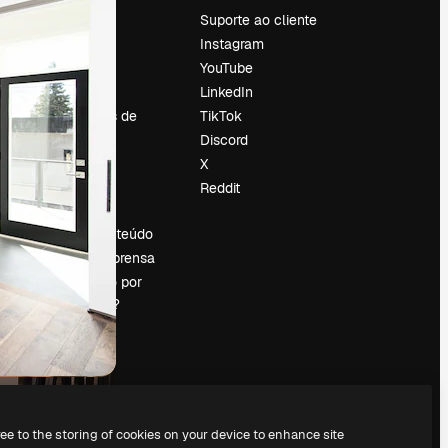
Preços
Suporte ao cliente
Sobre nós
Instagram
Reviews
YouTube
Emprego
LinkedIn
Tendências de
TikTok
pesquisa
Discord
Blog
X
Eventos
Reddit
es
Slidesgo
Vender conteúdo
Sala de imprensa
Procurando por
magnific.ai?
ree to the storing of cookies on your device to enhance site