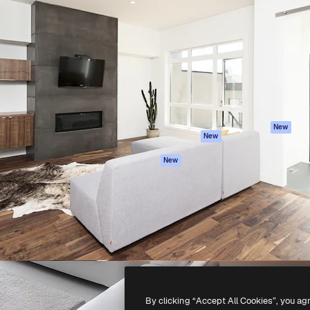
iativa para você direcionar
Spaces
Academy
alho. Mais de 1 milhão de
Assistente de IA
Documentação
e criativos, empresas,
Gerador de
Atendimento
dios.
imagens
Termos e
Gerador de vídeos
condições
Texto para voz
Política de
privacidade
Conteúdo de stock
Originais
MCP para
New
New
Claude/ChatGPT
Política de cooki
Agentes
Central de
New
confiabilidade
API
Afiliados
App móvel
Empresas
Todas as
ferramentas
-
2026
Freepik Company S.L.U.
Todos os direitos reservados
.
By clicking “Accept All Cookies”, you ag