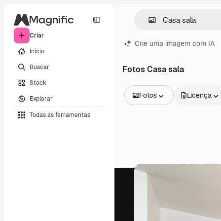
Criar
Crie uma imagem com IA
Início
Buscar
Fotos Casa sala
Stock
Fotos
Licença
Explorar
Todas as imagens
Todas as ferramentas
Vetores
Ilustrações
Fotos
PSD
Modelos
Mockups
Vídeos
Clipes de vídeo
Animações
Modelos de vídeos
Ícones
Modelos 3D
Fontes