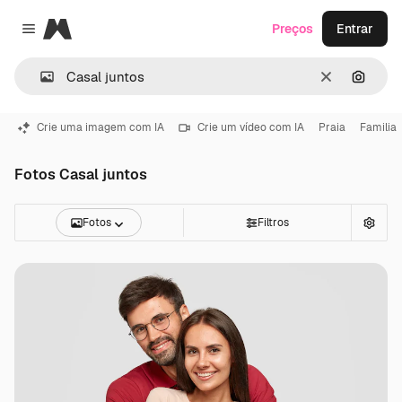
Magnific
Preços
Entrar
Close menu
Limpar
Pesqui
Crie uma imagem com IA
Crie um vídeo com IA
Praia
Familia
Fotos Casal juntos
Fotos
Filtros