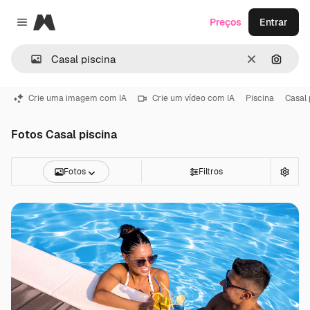
Magnific
Preços
Entrar
Close menu
Limpar
Pesqui
Crie uma imagem com IA
Crie um vídeo com IA
Piscina
Casal 
Fotos Casal piscina
Fotos
Filtros