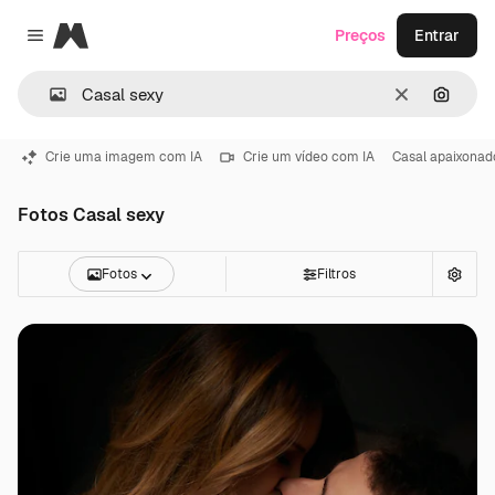
Magnific
Preços
Entrar
Close menu
Limpar
Pesqui
Crie uma imagem com IA
Crie um vídeo com IA
Casal apaixonad
Fotos Casal sexy
Fotos
Filtros