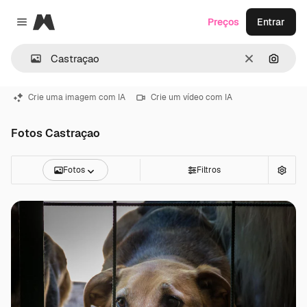
Magnific
Preços
Entrar
Close menu
Limpar
Pesqui
Crie uma imagem com IA
Crie um vídeo com IA
Fotos Castraçao
Fotos
Filtros