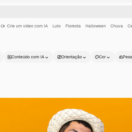
Crie um vídeo com IA
Luto
Floresta
Halloween
Chuva
Ce
Conteúdo com IA
Orientação
Cor
Pess
Produtos
Começar