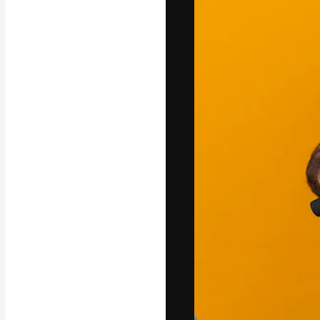
A plataforma cr
seu melhor trab
assinantes entr
agências e estú
Português
Copyright © 2010