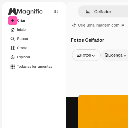
Criar
Crie uma imagem com IA
Início
Buscar
Fotos Ceifador
Stock
Fotos
Licença
Explorar
Todas as imagens
Todas as ferramentas
Vetores
Ilustrações
Fotos
PSD
Modelos
Mockups
Vídeos
Clipes de vídeo
Animações
Modelos de vídeos
Ícones
Modelos 3D
Fontes