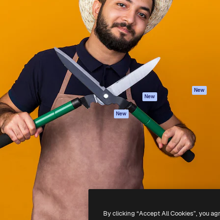
iativa para você direcionar
Spaces
Academy
alho. Mais de 1 milhão de
Assistente de IA
Documentação
e criativos, empresas,
Gerador de
Atendimento
dios.
imagens
Termos e
Gerador de vídeos
condições
Texto para voz
Política de
privacidade
Conteúdo de stock
Originais
MCP para
New
New
Claude/ChatGPT
Política de cooki
Agentes
Central de
New
confiabilidade
API
Afiliados
App móvel
Empresas
Todas as
ferramentas
-
2026
Freepik Company S.L.U.
Todos os direitos reservados
.
By clicking “Accept All Cookies”, you ag