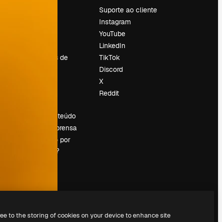
Preços
Suporte ao cliente
Sobre nós
Instagram
Reviews
YouTube
Emprego
LinkedIn
Tendências de
TikTok
pesquisa
Discord
Blog
X
Eventos
Reddit
es
Slidesgo
Vender conteúdo
Sala de imprensa
Procurando por
magnific.ai?
ree to the storing of cookies on your device to enhance site