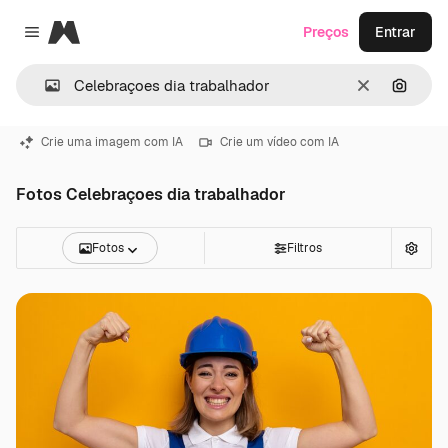
Magnific
Preços
Entrar
Close menu
Limpar
Pesqui
Crie uma imagem com IA
Crie um vídeo com IA
Fotos Celebraçoes dia trabalhador
Fotos
Filtros