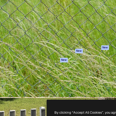
iativa para você direcionar
Spaces
Academy
alho. Mais de 1 milhão de
Assistente de IA
Documentação
e criativos, empresas,
Gerador de
Atendimento
dios.
imagens
Termos e
Gerador de vídeos
condições
Texto para voz
Política de
privacidade
Conteúdo de stock
Originais
MCP para
New
New
Claude/ChatGPT
Política de cooki
Agentes
Central de
New
confiabilidade
API
Afiliados
App móvel
Empresas
Todas as
ferramentas
-
2026
Freepik Company S.L.U.
Todos os direitos reservados
.
By clicking “Accept All Cookies”, you ag