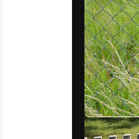
A plataforma cr
seu melhor trab
assinantes entr
agências e estú
Português
Copyright © 2010