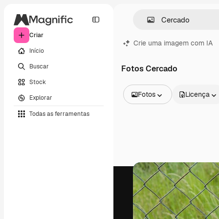
Criar
Crie uma imagem com IA
Início
Buscar
Fotos Cercado
Stock
Fotos
Licença
Explorar
Todas as imagens
Todas as ferramentas
Vetores
Ilustrações
Fotos
PSD
Modelos
Mockups
Vídeos
Clipes de vídeo
Animações
Modelos de vídeos
Ícones
Modelos 3D
Fontes