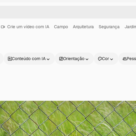
Crie um vídeo com IA
Campo
Arquitetura
Segurança
Jardi
Conteúdo com IA
Orientação
Cor
Pess
Produtos
Começar