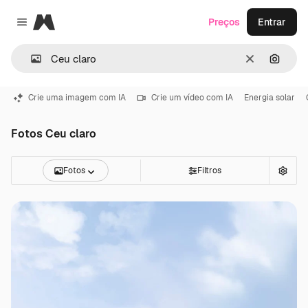
Magnific
Preços
Entrar
Close menu
Limpar
Pesqui
Crie uma imagem com IA
Crie um vídeo com IA
Energia solar
Fotos Ceu claro
Fotos
Filtros