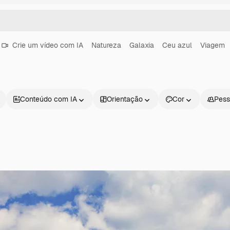
Crie um vídeo com IA
Natureza
Galaxia
Ceu azul
Viagem
Conteúdo com IA
Orientação
Cor
Pess
Produtos
Começar