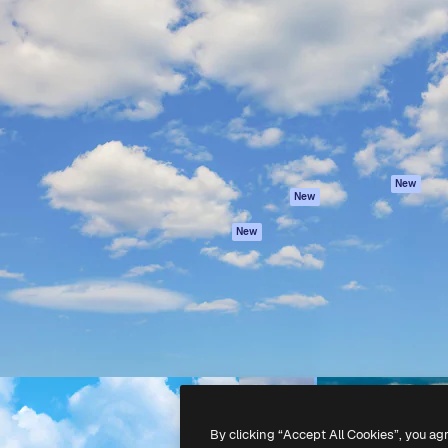
iativa para você direcionar
Spaces
Academy
alho. Mais de 1 milhão de
Assistente de IA
Documentação
e criativos, empresas,
Gerador de
Atendimento
dios.
imagens
Termos e
Gerador de vídeos
condições
Texto para voz
Política de
privacidade
Conteúdo de stock
Originais
MCP para
New
New
Claude/ChatGPT
Política de cooki
Agentes
Central de
New
confiabilidade
API
Afiliados
App móvel
Empresas
Todas as
ferramentas
-
2026
Freepik Company S.L.U.
Todos os direitos reservados
.
By clicking “Accept All Cookies”, you ag