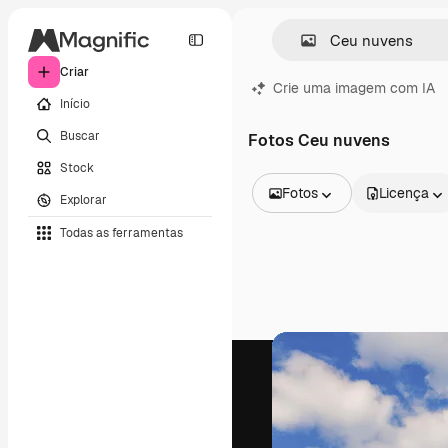
Criar
Crie uma imagem com IA
Início
Buscar
Fotos Ceu nuvens
Stock
Fotos
Licença
Explorar
Todas as imagens
Todas as ferramentas
Vetores
Ilustrações
Fotos
PSD
Modelos
Mockups
Vídeos
Clipes de vídeo
Animações
Modelos de vídeos
Ícones
Modelos 3D
Fontes