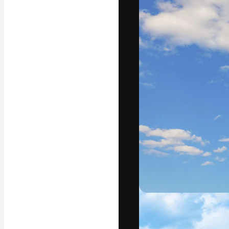
A plataforma cr
seu melhor trab
assinantes entr
agências e estú
Português
Copyright © 2010