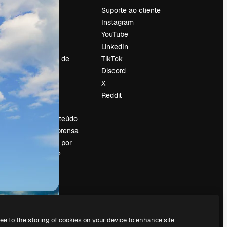
Preços
Suporte ao cliente
Sobre nós
Instagram
Reviews
YouTube
Emprego
LinkedIn
Tendências de
TikTok
pesquisa
Discord
Blog
X
Eventos
Reddit
es
Slidesgo
Vender conteúdo
Sala de imprensa
Procurando por
magnific.ai?
ree to the storing of cookies on your device to enhance site