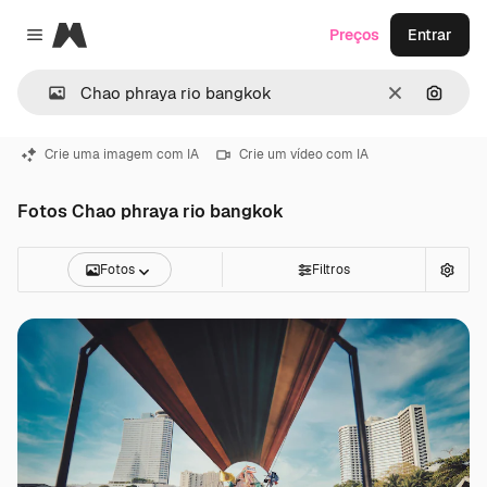
Magnific
Preços
Entrar
Close menu
Limpar
Pesqui
Crie uma imagem com IA
Crie um vídeo com IA
Fotos Chao phraya rio bangkok
Fotos
Filtros