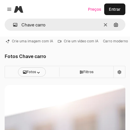
Magnific
Preços
Entrar
Close menu
Limpar
Pesqui
Crie uma imagem com IA
Crie um vídeo com IA
Carro moderno
Fotos Chave carro
Fotos
Filtros