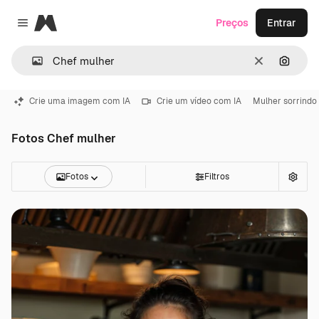
Magnific
Preços
Entrar
Close menu
Limpar
Pesqui
Crie uma imagem com IA
Crie um vídeo com IA
Mulher sorrindo
Fotos Chef mulher
Fotos
Filtros