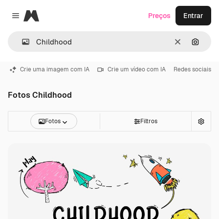
Magnific
Preços
Entrar
Close menu
Limpar
Pesqui
Crie uma imagem com IA
Crie um vídeo com IA
Redes sociais
Fotos Childhood
Fotos
Filtros