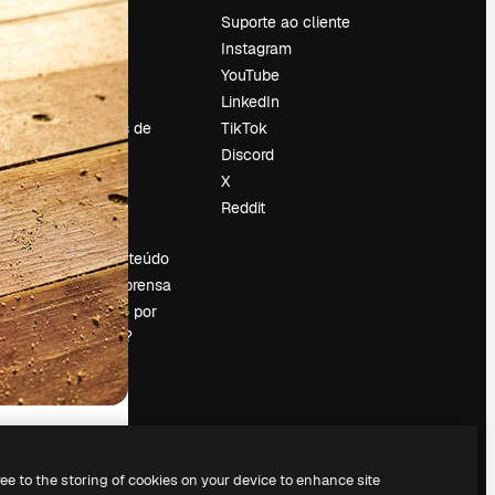
Preços
Suporte ao cliente
Sobre nós
Instagram
Reviews
YouTube
Emprego
LinkedIn
Tendências de
TikTok
pesquisa
Discord
Blog
X
Eventos
Reddit
es
Slidesgo
Vender conteúdo
Sala de imprensa
Procurando por
magnific.ai?
ree to the storing of cookies on your device to enhance site