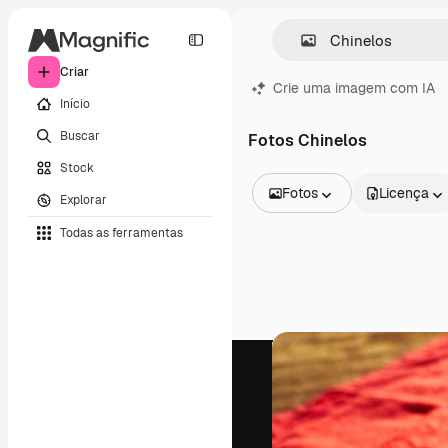
Criar
Crie uma imagem com IA
Início
Buscar
Fotos Chinelos
Stock
Fotos
Licença
Explorar
Todas as imagens
Todas as ferramentas
Vetores
Ilustrações
Fotos
PSD
Modelos
Mockups
Vídeos
Clipes de vídeo
Animações
Modelos de vídeos
Ícones
Modelos 3D
Fontes