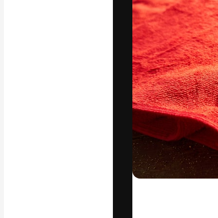
A plataforma cr
seu melhor trab
assinantes entr
agências e estú
Português
Copyright © 2010