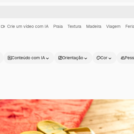
Crie um vídeo com IA
Praia
Textura
Madeira
Viagem
Feri
Conteúdo com IA
Orientação
Cor
Pess
Produtos
Começar