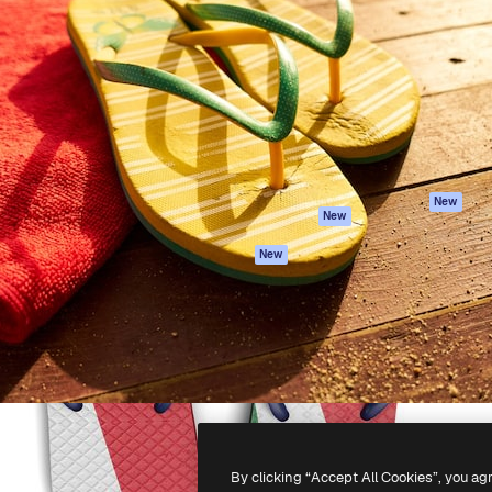
iativa para você direcionar
Spaces
Academy
alho. Mais de 1 milhão de
Assistente de IA
Documentação
e criativos, empresas,
Gerador de
Atendimento
dios.
imagens
Termos e
Gerador de vídeos
condições
Texto para voz
Política de
privacidade
Conteúdo de stock
Originais
MCP para
New
New
Claude/ChatGPT
Política de cooki
Agentes
Central de
New
confiabilidade
API
Afiliados
App móvel
Empresas
Todas as
ferramentas
-
2026
Freepik Company S.L.U.
Todos os direitos reservados
.
By clicking “Accept All Cookies”, you ag