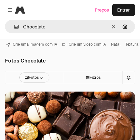
Magnific
Preços
Entrar
Close menu
Limpar
Pesqui
Crie uma imagem com IA
Crie um vídeo com IA
Natal
Textura
Fotos Chocolate
Fotos
Filtros