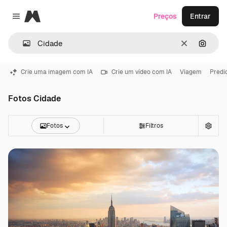
Magnific
Preços
Entrar
Close menu
Limpar
Pesqui
Crie uma imagem com IA
Crie um vídeo com IA
Viagem
Predi
Fotos Cidade
Fotos
Filtros