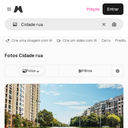
Magnific
Preços
Entrar
Close menu
Limpar
Pesqui
Crie uma imagem com IA
Crie um vídeo com IA
Carro
Predio
Fotos Cidade rua
Fotos
Filtros